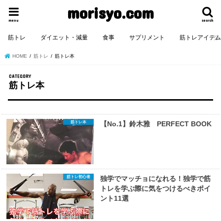
morisyo.com
menu
search
筋トレ
ダイエット・減量
食事
サプリメント
筋トレアイテ
HOME
筋トレ
筋トレ本
筋トレ本
筋トレ本
【No.1】鈴木雅 PERFECT BOOK
筋トレ初心者
独学でマッチョになれる！独学で筋
トレを学ぶ際に気をつけるべきポイ
ント11選