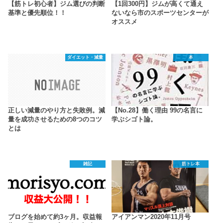
【筋トレ初心者】ジム選びの判断
【1回300円】ジムが高くて通え
基準と優先順位！！
ないなら市のスポーツセンターが
オススメ
ダイエット・減量
本
正しい減量のやり方と失敗例。減
【No.28】働く理由 99の名言に
量を成功させるための8つのコツ
学ぶシゴト論。
とは
雑記
筋トレ本
ブログを始めて約3ヶ月。収益報
アイアンマン2020年11月号