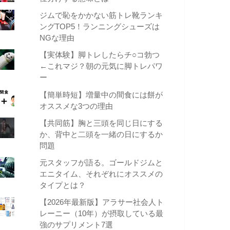
ジムで恥をかかない筋トレ靴ランキ
ングTOP5！ランニングシューズは
NGな理由
【実体験】脚トレしたらチ○コ勃つ
←これマジ？朝の元気に脚トレパワ
ー
【簡単時短】増量中の間食には餅が
オススメな3つの理由
【共同筋】胸と三頭を同じ日にする
か、背中と二頭を一緒の日にするか
問題
元スタッフが語る。ゴールドジムと
エニタイム、それぞれにオススメの
タイプとは？
【2026年最新版】アラサー社会人ト
レーニー（10年）が摂取している最
強のサプリメント7選