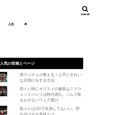
search
人生
本
人気の投稿とページ
黒マッチョが教える！上手にきれい
な日焼けをする方法
筋トレ時にオススメの服装は？スウ
ェットパンツは時代遅れ。ジムで恥
をかかないウェア選び
筋トレは1日で全身してもいい。部
位分けする意味とは