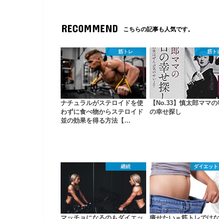
RECOMMEND
こちらの記事も人気です。
筋トレ
筋ト
ナチュラルがステロイドを使
【No.33】慎太郎ママ
わずに食べ物からステロイド
の幸せ探し
並の効果を得る方法【…
継続
ダイエット
マッチョになるのもダイエッ
痩せたい＝筋トレでは