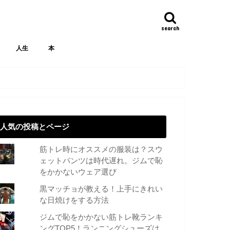
search
人生
本
人気の投稿とページ
筋トレ時にオススメの服装は？スウ
ェットパンツは時代遅れ。ジムで恥
をかかないウェア選び
黒マッチョが教える！上手にきれい
な日焼けをする方法
ジムで恥をかかない筋トレ靴ランキ
ングTOP5！ランニングシューズは