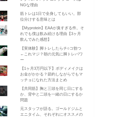
NGな理由
筋トレは1日で全身してもいい。部
位分けする意味とは
【Myprotein】EAAが臭すぎる件。そ
れでも僕は飲み続ける理由【3ヶ月
飲んでみた感想】
【実体験】脚トレしたらチ○コ勃つ
←これマジ？朝の元気に脚トレパワ
ー
【1ヶ月3万円以下】ボディメイクは
お金がかかる？節約しながらでもマ
ッチョになれた方法まとめ
【共同筋】胸と三頭を同じ日にする
か、背中と二頭を一緒の日にするか
問題
元スタッフが語る。ゴールドジムと
エニタイム、それぞれにオススメの