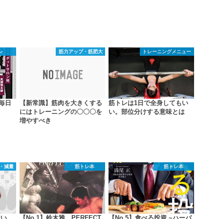
レ
筋力アップ・筋肥大
トレーニングメニュー
の毎日
【新常識】筋肉を大きくする
筋トレは1日で全身してもい
にはトレーニングの〇〇〇を
い。部位分けする意味とは
増やすべき
・減量
筋トレ本
筋トレ本
ない。
【No.1】鈴木雅 PERFECT
【No.5】食べる投資 ~ハーバ