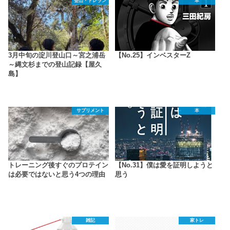
登山・トレラン
本
3月中旬の淀川登山口～宮之浦岳
【No.25】インベスターZ
～縄文杉までの登山記録【屋久
島】
サプリメント
本
トレーニング後すぐのプロテイン
【No.31】僕は愛を証明しようと
は必要ではないと思う4つの理由
思う
雑記
家トレ