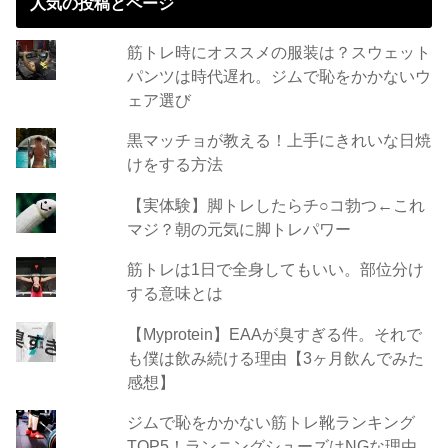
人気の投稿とページ
筋トレ時にオススメの服装は？スウェット
パンツは時代遅れ。ジムで恥をかかないウ
ェア選び
黒マッチョが教える！上手にきれいな日焼
けをする方法
【実体験】脚トレしたらチ○コ勃つ←これ
マジ？朝の元気に脚トレパワー
筋トレは1日で全身してもいい。部位分け
する意味とは
【Myprotein】EAAが臭すぎる件。それで
も僕は飲み続ける理由【3ヶ月飲んでみた
感想】
ジムで恥をかかない筋トレ靴ランキング
TOP5！ランニングシューズはNGな理由