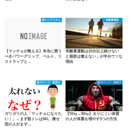
筋トレアイテム
有酸素運動
【マッチョが教える】本当に買う
有酸素運動は20分以上続けない
べきパワーグリップ、ベルト、リ
と脂肪は燃えない←が半分ウソな
ストラップと…
理由
筋力アップ・筋肥大
筋力アップ・筋肥大
ガリガリの人「マッチョになりた
【55㎏→90㎏】太りにくい体質
い！」→まず筋トレはNG。痩せ
の人が体重を増やす5つの方法
型の人がまず…