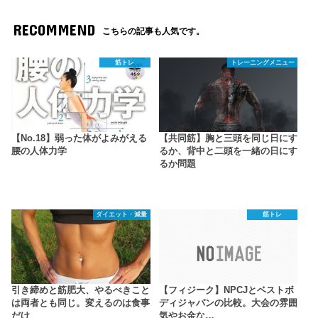
RECOMMEND
こちらの記事も人気です。
筋トレ
トレーニングメニュー
【No.18】弱った体がよみがえる
【共同筋】胸と三頭を同じ日にす
腰の人体力学
るか、背中と二頭を一緒の日にす
るか問題
ダイエット・減量
筋トレ
引き締めと筋肥大、やるべきこと
【フィジーク】NPCJとベストボ
は両者とも同じ。変えるのは食事
ディジャパンの比較。大会の雰囲
だけ
気やお金な…