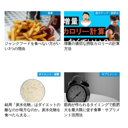
食事
筋力アップ・筋肥大
ジャンクフードを食べない方がい
増量の適切な摂取カロリーの計算
い3つの理由
方法
ダイエット・減量
サプリメント
結局「炭水化物」はダイエットの
筋肉が作られるタイミングで筋肥
敵なのか味方なのか。炭水化物を
大を最大限に促す食事・サプリメ
食べたら太る…
ント活用法