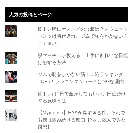
人気の投稿とページ
筋トレ時にオススメの服装は？スウェット
パンツは時代遅れ。ジムで恥をかかないウ
ェア選び
黒マッチョが教える！上手にきれいな日焼
けをする方法
ジムで恥をかかない筋トレ靴ランキング
TOP5！ランニングシューズはNGな理由
筋トレは1日で全身してもいい。部位分け
する意味とは
【Myprotein】EAAが臭すぎる件。それで
も僕は飲み続ける理由【3ヶ月飲んでみた
感想】