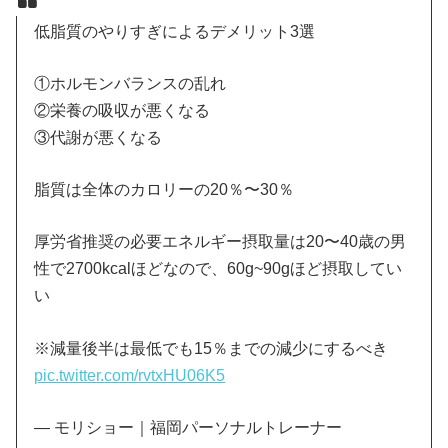
低脂質のやりすぎによるデメリット3選
①ホルモンバランスの乱れ
②栄養の吸収が悪くなる
③代謝が悪くなる
脂質は全体のカロリーの20％〜30％
厚労省推奨の必要エネルギー摂取量は20〜40歳の男
性で2700kcalほどなので、60g~90gほど摂取してい
い
※減量後半は最低でも15％までの減少にするべき
pic.twitter.com/rvtxHU06K5
— モリショー｜福岡パーソナルトレーナー