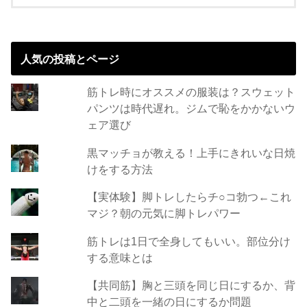
人気の投稿とページ
筋トレ時にオススメの服装は？スウェット
パンツは時代遅れ。ジムで恥をかかないウ
ェア選び
黒マッチョが教える！上手にきれいな日焼
けをする方法
【実体験】脚トレしたらチ○コ勃つ←これ
マジ？朝の元気に脚トレパワー
筋トレは1日で全身してもいい。部位分け
する意味とは
【共同筋】胸と三頭を同じ日にするか、背
中と二頭を一緒の日にするか問題