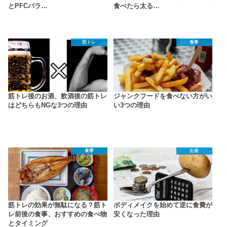
とPFCバラ…
食べたら太る…
筋トレ
食事
筋トレ後のお酒、飲酒後の筋トレ
ジャンクフードを食べない方がい
はどちらもNGな3つの理由
い3つの理由
食事
お金
筋トレの効果が無駄になる？筋ト
ボディメイクを始めて逆に食費が
レ前後の食事、おすすめの食べ物
安くなった理由
とタイミング