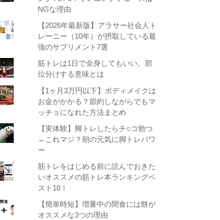
NGな理由
【2026年最新版】アラサー社会人ト
レーニー（10年）が摂取している最
強のサプリメント7選
筋トレは1日で全身してもいい。部
位分けする意味とは
【1ヶ月3万円以下】ボディメイクは
お金がかかる？節約しながらでもマ
ッチョになれた方法まとめ
【実体験】脚トレしたらチ○コ勃つ
←これマジ？朝の元気に脚トレパワ
ー
筋トレをはじめる前に読んでおきた
いオススメの筋トレ本ランキングベ
スト10！
【簡単時短】増量中の間食には餅が
オススメな3つの理由