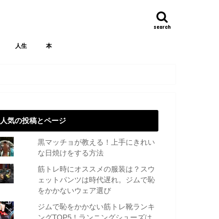
search
人生
本
人気の投稿とページ
黒マッチョが教える！上手にきれい
な日焼けをする方法
筋トレ時にオススメの服装は？スウ
ェットパンツは時代遅れ。ジムで恥
をかかないウェア選び
ジムで恥をかかない筋トレ靴ランキ
ングTOP5！ランニングシューズは