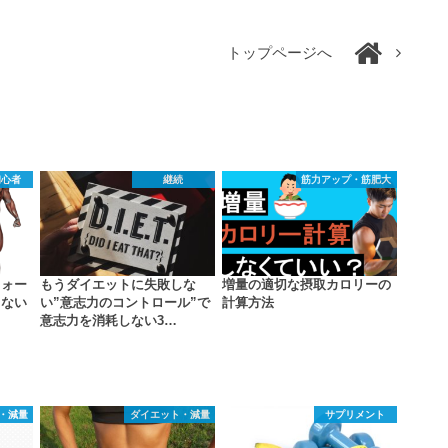
トップページへ
初心者
継続
筋力アップ・筋肥大
フォー
もうダイエットに失敗しな
増量の適切な摂取カロリーの
らない
い”意志力のコントロール”で
計算方法
意志力を消耗しない3…
・減量
ダイエット・減量
サプリメント