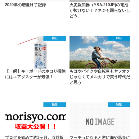
2020年の増量終了記録
火災報知器（YSA-210JP)の電池
が抜けない！？ネジも回らないし
どう…
雑記
雑記
【一瞬】キーボードのホコリ掃除
もはやバイクや自転車もヤフオク
にはエアダスターが最強！
じゃなくてメルカリで買う時代だ
と思う
雑記
雑記
ブログを始めて約3ヶ月。収益報
マッチョになると逆に海や温泉に