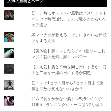
人気の投稿とページ
筋トレ時にオススメの服装は？スウェット
パンツは時代遅れ。ジムで恥をかかないウ
ェア選び
黒マッチョが教える！上手にきれいな日焼
けをする方法
【実体験】脚トレしたらチ○コ勃つ←これ
マジ？朝の元気に脚トレパワー
【共同筋】胸と三頭を同じ日にするか、背
中と二頭を一緒の日にするか問題
筋トレは1セット目から3セット目まで重
量と回数は変えないべきか？
ジムで恥をかかない筋トレ靴ランキング
TOP5！ランニングシューズはNGな理由