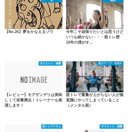
本
継続
【No.26】夢をかなえるゾウ
今年こそ頑張りたいとは思うけど
いつも続かない・・・筋トレ歴
10年の僕がオ…
ダイエット・減量
筋力アップ・筋肥大
【レビュー】モアザンデリは美味
筋トレで重量が上がらない人が無
しくて栄養満点！トレーナーも推
意識にやってしまっていること
奨します！
（メンタル面）
筋トレアイテム
ダイエット・減量