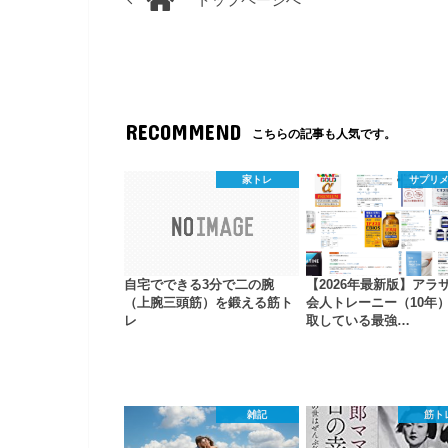
トップページへ
RECOMMEND
こちらの記事も人気です。
家トレ
サプリ
自宅でできる3分で二の腕
【2026年最新版】アラ
（上腕三頭筋）を鍛える筋ト
会人トレーニー（10年
レ
取している最強…
雑記
筋ト