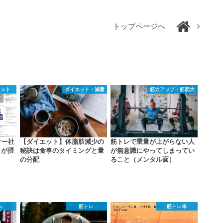
トップページへ
メント
ダイエット・減量
筋力アップ・筋肥大
サー社
【ダイエット】体脂肪減少の
筋トレで重量が上がらない人
）が摂
秘訣は食事のタイミングと量
が無意識にやってしまってい
の分配
ること（メンタル面）
レ
筋トレ
筋トレ本