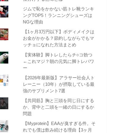
ジムで恥をかかない筋トレ靴ランキ
ングTOP5！ランニングシューズは
NGな理由
【1ヶ月3万円以下】ボディメイクは
お金がかかる？節約しながらでもマ
ッチョになれた方法まとめ
【実体験】脚トレしたらチ○コ勃つ
←これマジ？朝の元気に脚トレパワ
ー
【2026年最新版】アラサー社会人ト
レーニー（10年）が摂取している最
強のサプリメント7選
【共同筋】胸と三頭を同じ日にする
か、背中と二頭を一緒の日にするか
問題
【Myprotein】EAAが臭すぎる件。そ
れでも僕は飲み続ける理由【3ヶ月