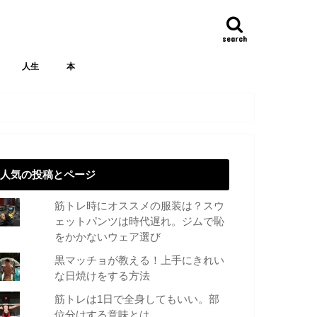
search
人生
本
人気の投稿とページ
筋トレ時にオススメの服装は？スウ
ェットパンツは時代遅れ。ジムで恥
をかかないウェア選び
黒マッチョが教える！上手にきれい
な日焼けをする方法
筋トレは1日で全身してもいい。部
位分けする意味とは