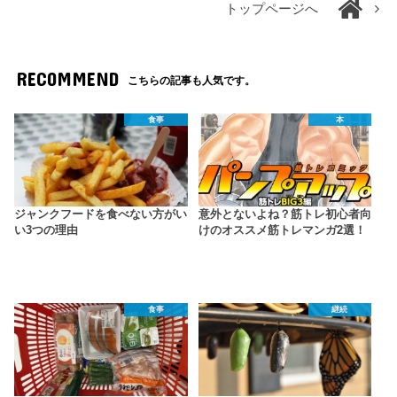
トップページへ
RECOMMEND
こちらの記事も人気です。
食事
本
ジャンクフードを食べない方がい
意外とないよね？筋トレ初心者向
い3つの理由
けのオススメ筋トレマンガ2選！
食事
継続