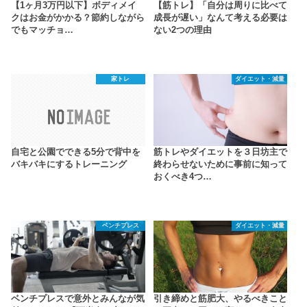
【1ヶ月3万円以下】ボディメイ
【筋トレ】「自分は周りに比べて
クはお金がかかる？節約しながら
成長が遅い」なんて考える必要は
でもマッチョ…
ない2つの理由
家トレ
ダイエット・減量
自宅と公園でできる5分で背中を
筋トレやダイエットを３日坊主で
バキバキにするトレーニング
終わらせないために事前に知って
おくべき4つ…
ベンチプレス
ダイエット・減量
ベンチプレスで意外とみんなが気
引き締めと筋肥大、やるべきこと