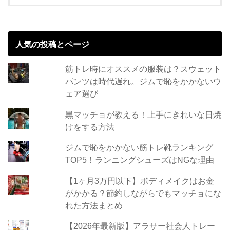
人気の投稿とページ
筋トレ時にオススメの服装は？スウェット
パンツは時代遅れ。ジムで恥をかかないウ
ェア選び
黒マッチョが教える！上手にきれいな日焼
けをする方法
ジムで恥をかかない筋トレ靴ランキング
TOP5！ランニングシューズはNGな理由
【1ヶ月3万円以下】ボディメイクはお金
がかかる？節約しながらでもマッチョにな
れた方法まとめ
【2026年最新版】アラサー社会人トレー