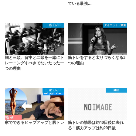
ている最強…
筋トレ
ダイエット・減量
胸と三頭、背中と二頭を一緒にト
筋トレをすると太りづらくなる3
レーニングすべきでないたった一
つの理由
つの理由
家トレ
継続
家でできるヒップアップと脚トレ
筋トレの効果は約40日後に表れ
る！筋力アップは約20日後