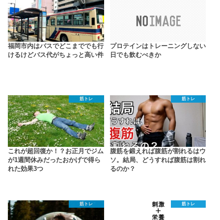
福岡市内はバスでどこまででも行
プロテインはトレーニングしない
けるけどバス代がちょっと高い件
日でも飲むべきか
筋トレ
筋トレ
これが超回復か！？お正月でジム
腹筋を鍛えれば腹筋が割れるはウ
が1週間休みだったおかげで得ら
ソ。結局、どうすれば腹筋は割れ
れた効果3つ
るのか？
筋トレ
筋トレ