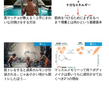
黒マッチョが教える！上手にきれ
筋肉をつけるためにまず太るべ
いな日焼けをする方法
き？増量とは何かという基礎基本
筋トレ
筋トレ
筋トレをすると成長ホルモンが分
マッスルメモリーって何？ボディ
泌される←じゃあ小さい頃から筋
メイクは若いうちに成功させてお
トレしたほう…
くべき2つの理由