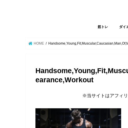
筋トレ
ダイ
HOME
Handsome,Young,Fit,Muscular,Caucasian,Man,Of,
Handsome,Young,Fit,Muscu
earance,Workout
※当サイトはアフィリ