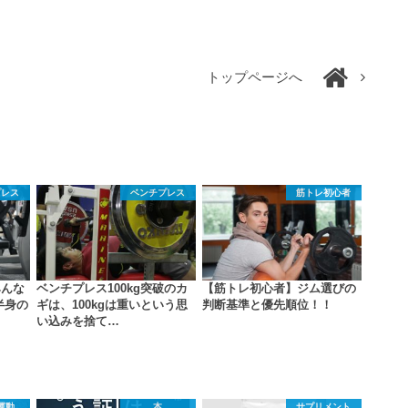
トップページへ
プレス
ベンチプレス
筋トレ初心者
みんな
ベンチプレス100kg突破のカ
【筋トレ初心者】ジム選びの
半身の
ギは、100kgは重いという思
判断基準と優先順位！！
い込みを捨て…
運動
本
サプリメント