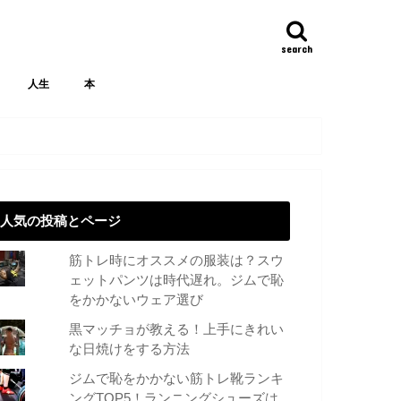
search
人生
本
人気の投稿とページ
筋トレ時にオススメの服装は？スウ
ェットパンツは時代遅れ。ジムで恥
をかかないウェア選び
黒マッチョが教える！上手にきれい
な日焼けをする方法
ジムで恥をかかない筋トレ靴ランキ
ングTOP5！ランニングシューズは