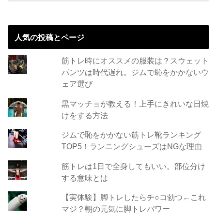
人気の投稿とページ
筋トレ時にオススメの服装は？スウェット
パンツは時代遅れ。ジムで恥をかかないウ
ェア選び
黒マッチョが教える！上手にきれいな日焼
けをする方法
ジムで恥をかかない筋トレ靴ランキング
TOP5！ランニングシューズはNGな理由
筋トレは1日で全身してもいい。部位分け
する意味とは
【実体験】脚トレしたらチ○コ勃つ←これ
マジ？朝の元気に脚トレパワー