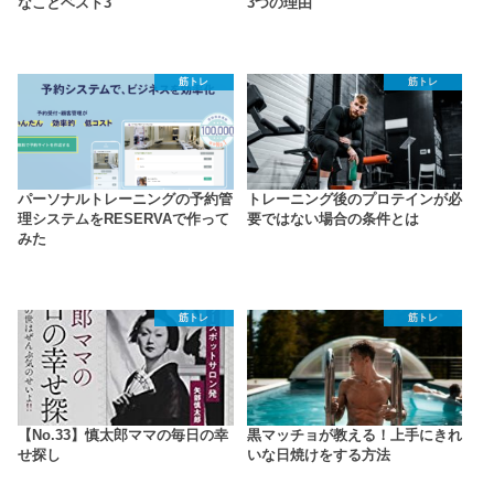
なことベスト3
3つの理由
筋トレ
筋トレ
パーソナルトレーニングの予約管
トレーニング後のプロテインが必
理システムをRESERVAで作って
要ではない場合の条件とは
みた
筋トレ
筋トレ
【No.33】慎太郎ママの毎日の幸
黒マッチョが教える！上手にきれ
せ探し
いな日焼けをする方法