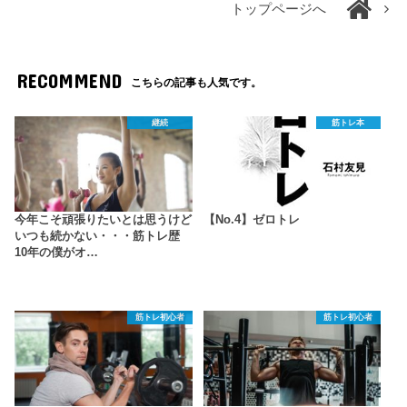
トップページへ
RECOMMEND
こちらの記事も人気です。
継続
筋トレ本
今年こそ頑張りたいとは思うけど
【No.4】ゼロトレ
いつも続かない・・・筋トレ歴
10年の僕がオ…
筋トレ初心者
筋トレ初心者