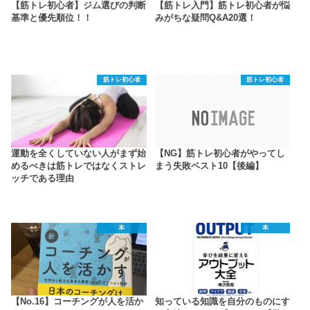
【筋トレ初心者】ジム選びの判断
【筋トレ入門】筋トレ初心者が悩
基準と優先順位！！
みがちな疑問Q&A20選！
筋トレ初心者
筋トレ初心者
運動を全くしていない人がまず始
【NG】筋トレ初心者がやってし
めるべきは筋トレではなくストレ
まう失敗ベスト10【後編】
ッチである理由
本
本
【No.16】コーチングが人を活か
知っている知識を自分のものにす