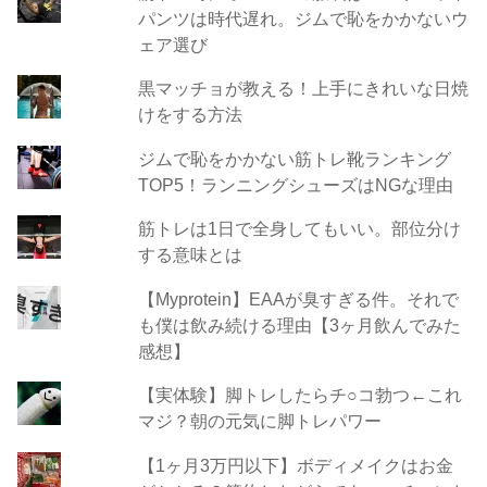
パンツは時代遅れ。ジムで恥をかかないウ
ェア選び
黒マッチョが教える！上手にきれいな日焼
けをする方法
ジムで恥をかかない筋トレ靴ランキング
TOP5！ランニングシューズはNGな理由
筋トレは1日で全身してもいい。部位分け
する意味とは
【Myprotein】EAAが臭すぎる件。それで
も僕は飲み続ける理由【3ヶ月飲んでみた
感想】
【実体験】脚トレしたらチ○コ勃つ←これ
マジ？朝の元気に脚トレパワー
【1ヶ月3万円以下】ボディメイクはお金