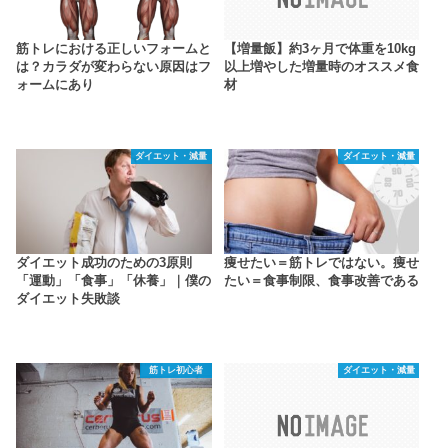
筋トレにおける正しいフォームと
【増量飯】約3ヶ月で体重を10kg
は？カラダが変わらない原因はフ
以上増やした増量時のオススメ食
ォームにあり
材
ダイエット・減量
ダイエット・減量
ダイエット成功のための3原則
痩せたい＝筋トレではない。痩せ
「運動」「食事」「休養」｜僕の
たい＝食事制限、食事改善である
ダイエット失敗談
筋トレ初心者
ダイエット・減量