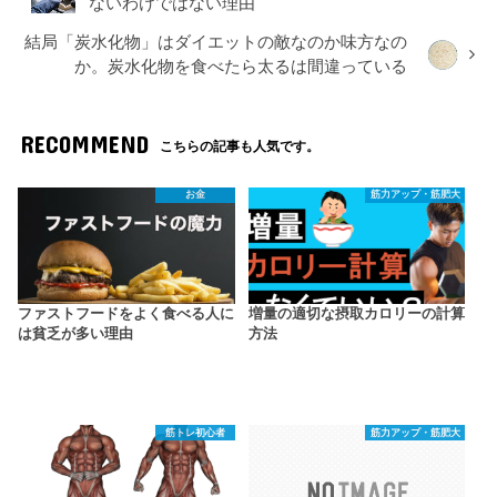
ないわけではない理由
結局「炭水化物」はダイエットの敵なのか味方なの
か。炭水化物を食べたら太るは間違っている
RECOMMEND
こちらの記事も人気です。
お金
筋力アップ・筋肥大
ファストフードをよく食べる人に
増量の適切な摂取カロリーの計算
は貧乏が多い理由
方法
筋トレ初心者
筋力アップ・筋肥大