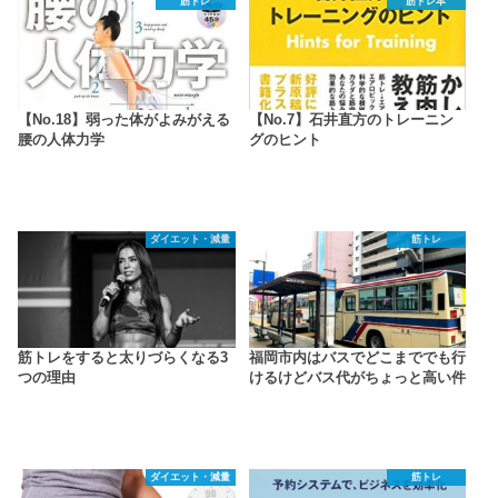
筋トレ
筋トレ本
【No.18】弱った体がよみがえる
【No.7】石井直方のトレーニン
腰の人体力学
グのヒント
ダイエット・減量
筋トレ
筋トレをすると太りづらくなる3
福岡市内はバスでどこまででも行
つの理由
けるけどバス代がちょっと高い件
ダイエット・減量
筋トレ