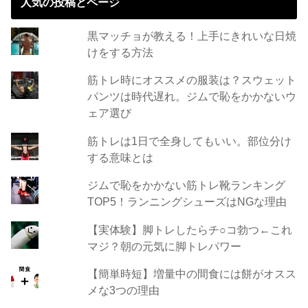
人気の投稿とページ
黒マッチョが教える！上手にきれいな日焼
けをする方法
筋トレ時にオススメの服装は？スウェット
パンツは時代遅れ。ジムで恥をかかないウ
ェア選び
筋トレは1日で全身してもいい。部位分け
する意味とは
ジムで恥をかかない筋トレ靴ランキング
TOP5！ランニングシューズはNGな理由
【実体験】脚トレしたらチ○コ勃つ←これ
マジ？朝の元気に脚トレパワー
【簡単時短】増量中の間食には餅がオスス
メな3つの理由