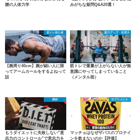
腰の人体力学
みがちな疑問Q&A20選！
筋トレ初心者
筋力アップ・筋肥大
【腕周り40cm】腕が細い人に限
筋トレで重量が上がらない人が無
ってアームカールをするよねって
意識にやってしまっていること
話
（メンタル面）
継続
サプリメント
もうダイエットに失敗しない”意
マッチョはなぜザバスのプロテイ
志力のコントロール”で意志力を
ンを飲まないのか【評価】