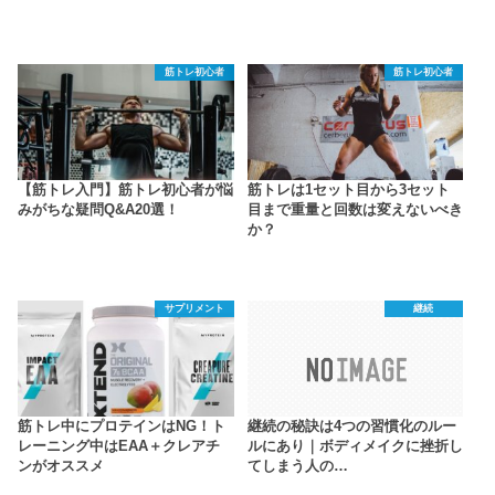
筋トレ初心者
筋トレ初心者
【筋トレ入門】筋トレ初心者が悩
筋トレは1セット目から3セット
みがちな疑問Q&A20選！
目まで重量と回数は変えないべき
か？
サプリメント
継続
筋トレ中にプロテインはNG！ト
継続の秘訣は4つの習慣化のルー
レーニング中はEAA＋クレアチ
ルにあり｜ボディメイクに挫折し
ンがオススメ
てしまう人の…