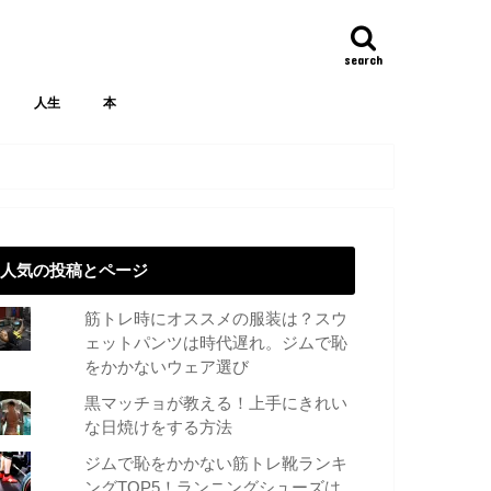
search
人生
本
人気の投稿とページ
筋トレ時にオススメの服装は？スウ
ェットパンツは時代遅れ。ジムで恥
をかかないウェア選び
黒マッチョが教える！上手にきれい
な日焼けをする方法
ジムで恥をかかない筋トレ靴ランキ
ングTOP5！ランニングシューズは