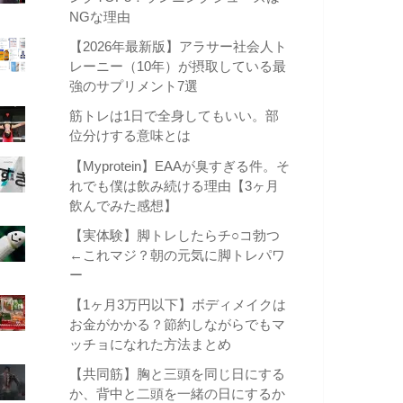
NGな理由
【2026年最新版】アラサー社会人ト
レーニー（10年）が摂取している最
強のサプリメント7選
筋トレは1日で全身してもいい。部
位分けする意味とは
【Myprotein】EAAが臭すぎる件。そ
れでも僕は飲み続ける理由【3ヶ月
飲んでみた感想】
【実体験】脚トレしたらチ○コ勃つ
←これマジ？朝の元気に脚トレパワ
ー
【1ヶ月3万円以下】ボディメイクは
お金がかかる？節約しながらでもマ
ッチョになれた方法まとめ
【共同筋】胸と三頭を同じ日にする
か、背中と二頭を一緒の日にするか