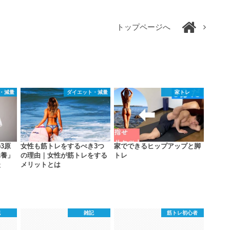
トップページへ
・減量
ダイエット・減量
家トレ
3原
女性も筋トレをするべき3つ
家でできるヒップアップと脚
休養」
の理由｜女性が筋トレをする
トレ
談
メリットとは
記
雑記
筋トレ初心者