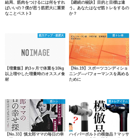
結局、筋肉をつけるには何をすれ
【継続の秘訣】目的と目標は違
ばいいの？僕が思う筋肥大に重要
う。あなたはなぜ筋トレをするの
なことベスト3
か？
筋力アップ・筋肥大
筋トレ本
【増量飯】約3ヶ月で体重を10kg
【No.19】スポーツコンディショ
以上増やした増量時のオススメ食
ニング―パフォーマンスを高める
材
ために
筋トレ
筋トレアイテム
【No.33】慎太郎ママの毎日の幸
ハイパーボルトの模倣品？マッサ