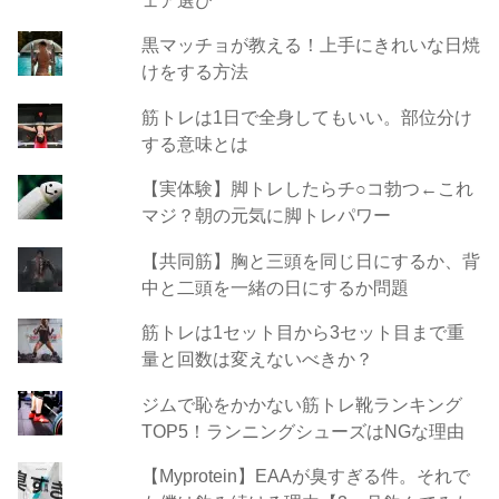
黒マッチョが教える！上手にきれいな日焼
けをする方法
筋トレは1日で全身してもいい。部位分け
する意味とは
【実体験】脚トレしたらチ○コ勃つ←これ
マジ？朝の元気に脚トレパワー
【共同筋】胸と三頭を同じ日にするか、背
中と二頭を一緒の日にするか問題
筋トレは1セット目から3セット目まで重
量と回数は変えないべきか？
ジムで恥をかかない筋トレ靴ランキング
TOP5！ランニングシューズはNGな理由
【Myprotein】EAAが臭すぎる件。それで