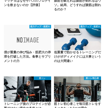
マッチョはなぜザバスのプロテイ
腹筋を鍛えれば腹筋が割れるはウ
ンを飲まないのか【評価】
ソ。結局、どうすれば腹筋は割れ
るのか？
筋力アップ・筋肥大
筋力アップ・筋肥大
僕が重量の伸び悩み・筋肥大の停
低重量で効かせるトレーニングだ
滞を打破した方法。食事とサプリ
けがボディメイクには大事という
メントの力
のは大間違い
筋トレ
筋トレ初心者
トレーニング後のプロテインが必
筋トレ初心者こそ毎日筋トレをす