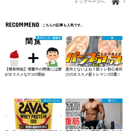
トップページへ
RECOMMEND
こちらの記事も人気です。
筋力アップ・筋肥大
本
【簡単時短】増量中の間食には餅
意外とないよね？筋トレ初心者向
がオススメな3つの理由
けのオススメ筋トレマンガ2選！
サプリメント
筋トレ