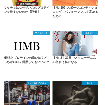
マッチョはなぜザバスのプロテイ
【No.19】スポーツコンディショ
ンを飲まないのか【評価】
ニング―パフォーマンスを高める
ために
サプリメント
筋トレ本
HMBとプロテインの違いは？ど
【No.3】30日でスキニーデニム
っちがいい？併用してもいいの？
の似合う私になる
トレーニングメニュー
筋トレ