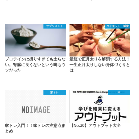
サプリメント
ダイエット・減量
プロテインは摂りすぎても太らな
最短で正月太りを解消する方法！
い。腎臓に良くないという噂もウ
一生正月太りしない身体づくりと
ソだった
は
家トレ
本
家トレ入門！！家トレの注意点ま
【No.30】アウトプット大全
とめ