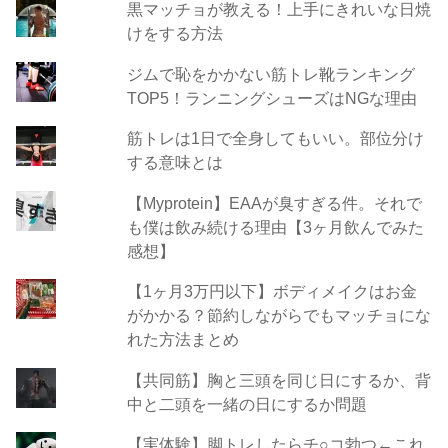
黒マッチョが教える！上手にきれいな日焼
けをする方法
ジムで恥をかかない筋トレ靴ランキング
TOP5！ランニングシューズはNGな理由
筋トレは1日で全身してもいい。部位分け
する意味とは
【Myprotein】EAAが臭すぎる件。それで
も僕は飲み続ける理由【3ヶ月飲んでみた
感想】
【1ヶ月3万円以下】ボディメイクはお金
がかかる？節約しながらでもマッチョにな
れた方法まとめ
【共同筋】胸と三頭を同じ日にするか、背
中と二頭を一緒の日にするか問題
【実体験】脚トレしたらチ○コ勃つ←これ