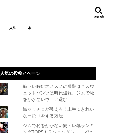
search
人生
本
人気の投稿とページ
筋トレ時にオススメの服装は？スウ
ェットパンツは時代遅れ。ジムで恥
をかかないウェア選び
黒マッチョが教える！上手にきれい
な日焼けをする方法
ジムで恥をかかない筋トレ靴ランキ
ングTOP5！ランニングシューズは