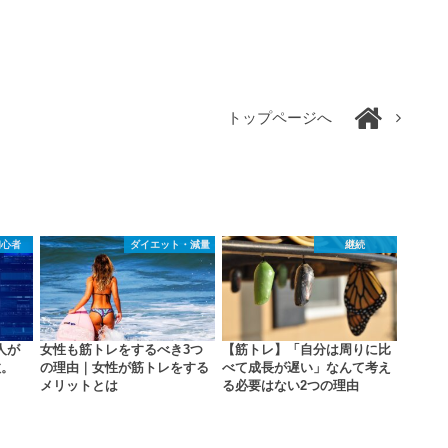
トップページへ
初心者
ダイエット・減量
継続
人が
女性も筋トレをするべき3つ
【筋トレ】「自分は周りに比
数。
の理由｜女性が筋トレをする
べて成長が遅い」なんて考え
メリットとは
る必要はない2つの理由