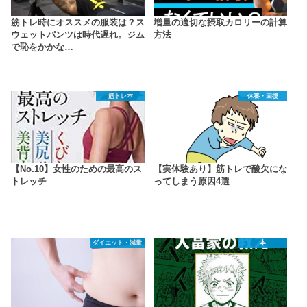
筋トレ時にオススメの服装は？ス
増量の適切な摂取カロリーの計算
ウェットパンツは時代遅れ。ジム
方法
で恥をかかな…
筋トレ本
休養・回復
【No.10】女性のための最高のス
【実体験あり】筋トレで酸欠にな
トレッチ
ってしまう原因4選
ダイエット・減量
本