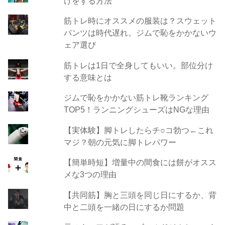
けをする方法
筋トレ時にオススメの服装は？スウェット
パンツは時代遅れ。ジムで恥をかかないウ
ェア選び
筋トレは1日で全身してもいい。部位分け
する意味とは
ジムで恥をかかない筋トレ靴ランキング
TOP5！ランニングシューズはNGな理由
【実体験】脚トレしたらチ○コ勃つ←これ
マジ？朝の元気に脚トレパワー
【簡単時短】増量中の間食には餅がオスス
メな3つの理由
【共同筋】胸と三頭を同じ日にするか、背
中と二頭を一緒の日にするか問題