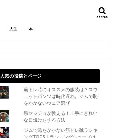
search
人生
本
人気の投稿とページ
筋トレ時にオススメの服装は？スウ
ェットパンツは時代遅れ。ジムで恥
をかかないウェア選び
黒マッチョが教える！上手にきれい
な日焼けをする方法
ジムで恥をかかない筋トレ靴ランキ
ングTOP5！ランニングシューズは