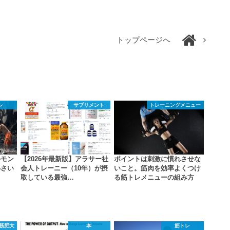
トップページへ
レ
サプリメント
トレーニングメニュー
ルモン
【2026年最新版】アラサー社
ポイントは刺激に慣れさせな
小さい
会人トレーニー（10年）が摂
いこと。筋肉を効率よくつけ
…
取している最強…
る筋トレメニューの組み方
筋肥大
本
筋トレ