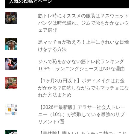
人気の投稿とページ
筋トレ時にオススメの服装は？スウェット
パンツは時代遅れ。ジムで恥をかかないウ
ェア選び
黒マッチョが教える！上手にきれいな日焼
けをする方法
ジムで恥をかかない筋トレ靴ランキング
TOP5！ランニングシューズはNGな理由
【1ヶ月3万円以下】ボディメイクはお金
がかかる？節約しながらでもマッチョにな
れた方法まとめ
【2026年最新版】アラサー社会人トレー
ニー（10年）が摂取している最強のサプ
リメント7選
【実体験】脚トレしたらチ○コ勃つ←これ