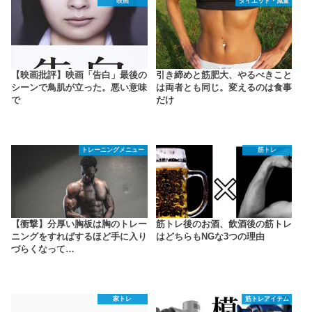
映画
ダイエット・減量
【映画批評】映画「告白」最後の
引き締めと筋肥大、やるべきこと
シーンで鳥肌が立った。悪い意味
は両者とも同じ。変えるのは食事
で
だけ
トレーニングメニュー
筋トレ
【衝撃】分厚い胸板は胸のトレー
筋トレ後のお酒、飲酒後の筋トレ
ニングをすればするほど手に入り
はどちらもNGな3つの理由
づらくなって…
家トレ
筋トレアイテム