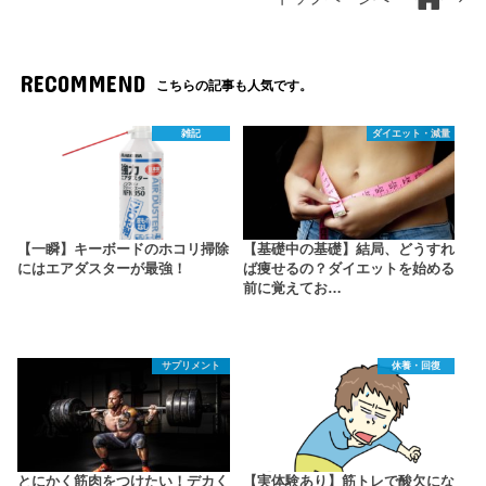
RECOMMEND
こちらの記事も人気です。
雑記
ダイエット・減量
【一瞬】キーボードのホコリ掃除
【基礎中の基礎】結局、どうすれ
にはエアダスターが最強！
ば痩せるの？ダイエットを始める
前に覚えてお…
サプリメント
休養・回復
とにかく筋肉をつけたい！デカく
【実体験あり】筋トレで酸欠にな