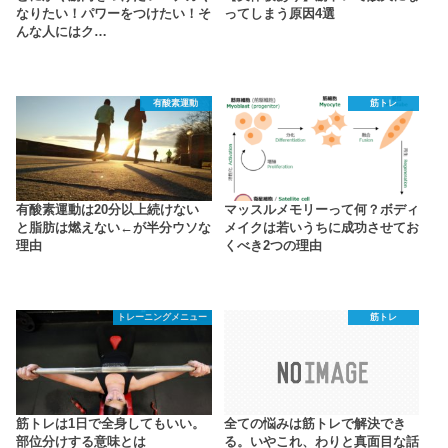
なりたい！パワーをつけたい！そ
ってしまう原因4選
んな人にはク…
有酸素運動
筋トレ
有酸素運動は20分以上続けない
マッスルメモリーって何？ボディ
と脂肪は燃えない←が半分ウソな
メイクは若いうちに成功させてお
理由
くべき2つの理由
トレーニングメニュー
筋トレ
筋トレは1日で全身してもいい。
全ての悩みは筋トレで解決でき
部位分けする意味とは
る。いやこれ、わりと真面目な話