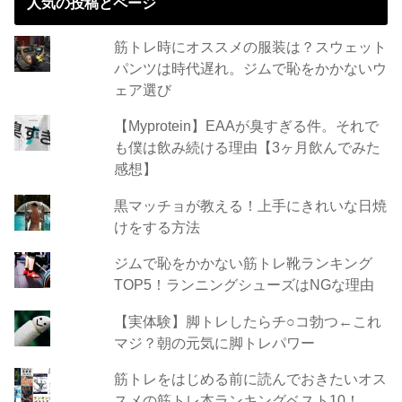
人気の投稿とページ
筋トレ時にオススメの服装は？スウェット
パンツは時代遅れ。ジムで恥をかかないウ
ェア選び
【Myprotein】EAAが臭すぎる件。それで
も僕は飲み続ける理由【3ヶ月飲んでみた
感想】
黒マッチョが教える！上手にきれいな日焼
けをする方法
ジムで恥をかかない筋トレ靴ランキング
TOP5！ランニングシューズはNGな理由
【実体験】脚トレしたらチ○コ勃つ←これ
マジ？朝の元気に脚トレパワー
筋トレをはじめる前に読んでおきたいオス
スメの筋トレ本ランキングベスト10！