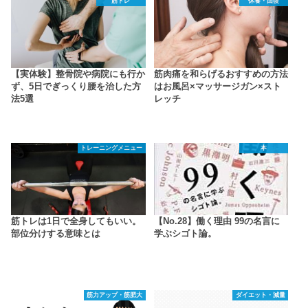
筋トレ
休養・回復
【実体験】整骨院や病院にも行か
筋肉痛を和らげるおすすめの方法
ず、5日でぎっくり腰を治した方
はお風呂×マッサージガン×スト
法5選
レッチ
トレーニングメニュー
本
筋トレは1日で全身してもいい。
【No.28】働く理由 99の名言に
部位分けする意味とは
学ぶシゴト論。
筋力アップ・筋肥大
ダイエット・減量