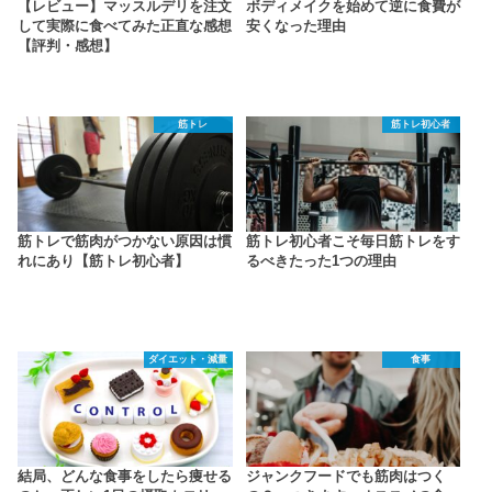
【レビュー】マッスルデリを注文
ボディメイクを始めて逆に食費が
して実際に食べてみた正直な感想
安くなった理由
【評判・感想】
筋トレ
筋トレ初心者
筋トレで筋肉がつかない原因は慣
筋トレ初心者こそ毎日筋トレをす
れにあり【筋トレ初心者】
るべきたった1つの理由
ダイエット・減量
食事
結局、どんな食事をしたら痩せる
ジャンクフードでも筋肉はつく