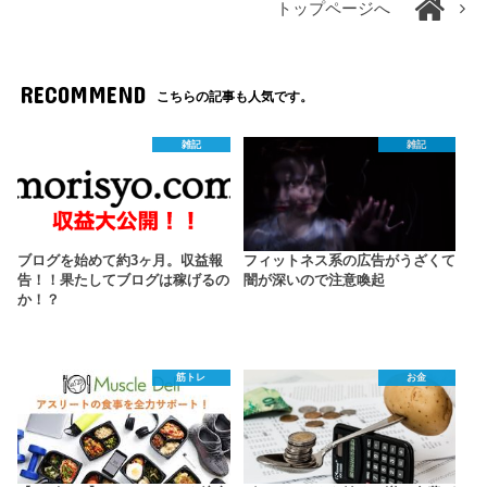
トップページへ
RECOMMEND
こちらの記事も人気です。
雑記
雑記
ブログを始めて約3ヶ月。収益報
フィットネス系の広告がうざくて
告！！果たしてブログは稼げるの
闇が深いので注意喚起
か！？
筋トレ
お金