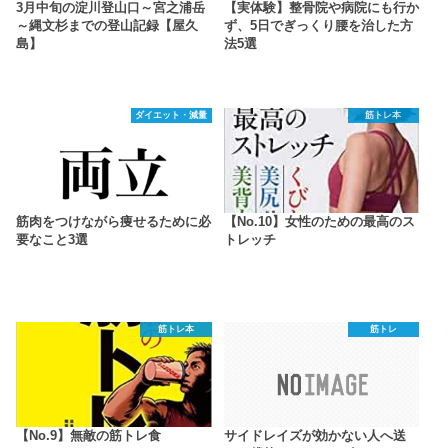
3月中旬の淀川登山口～宮之浦岳
【実体験】整骨院や病院にも行か
～縄文杉までの登山記録【屋久
ず、5日でぎっくり腰を治した方
島】
法5選
ダイエット・減量
筋トレ本
筋肉をつけながら痩せるために必
【No.10】女性のための最高のス
要なこと3選
トレッチ
筋トレ本
筋トレ
【No.9】無敵の筋トレ食
サイドレイズが効かない人へ送