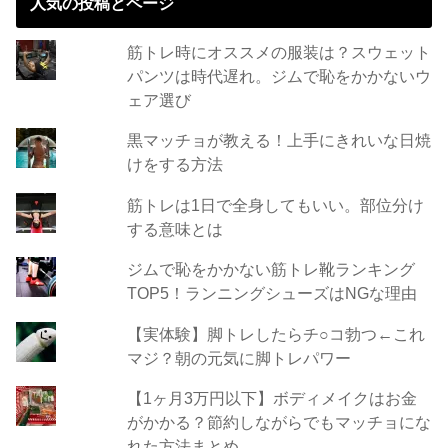
人気の投稿とページ
筋トレ時にオススメの服装は？スウェット
パンツは時代遅れ。ジムで恥をかかないウ
ェア選び
黒マッチョが教える！上手にきれいな日焼
けをする方法
筋トレは1日で全身してもいい。部位分け
する意味とは
ジムで恥をかかない筋トレ靴ランキング
TOP5！ランニングシューズはNGな理由
【実体験】脚トレしたらチ○コ勃つ←これ
マジ？朝の元気に脚トレパワー
【1ヶ月3万円以下】ボディメイクはお金
がかかる？節約しながらでもマッチョにな
れた方法まとめ