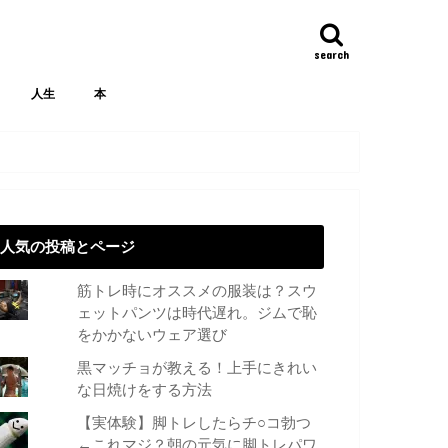
search
人生
本
人気の投稿とページ
筋トレ時にオススメの服装は？スウ
ェットパンツは時代遅れ。ジムで恥
をかかないウェア選び
黒マッチョが教える！上手にきれい
な日焼けをする方法
【実体験】脚トレしたらチ○コ勃つ
←これマジ？朝の元気に脚トレパワ