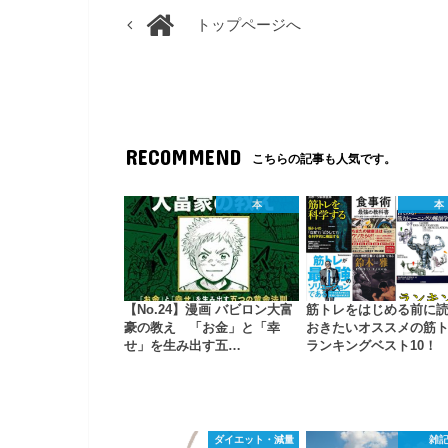
トップページへ
RECOMMEND
こちらの記事も人気です。
本
本
【No.24】漫画 バビロン大富
筋トレをはじめる前に
豪の教え 「お金」と「幸
おきたいオススメの筋
せ」を生み出す五…
ランキングベスト10！
ダイエット・減量
雑