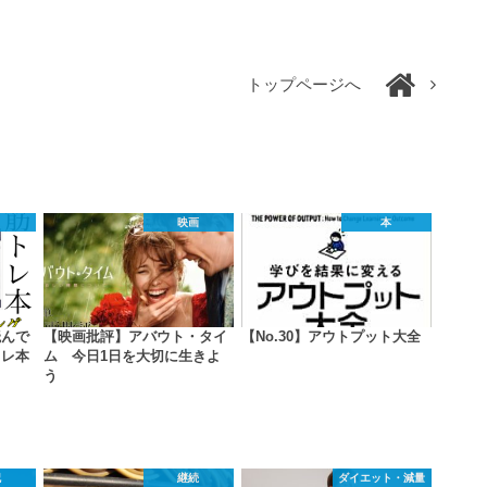
トップページへ
映画
本
読んで
【映画批評】アバウト・タイ
【No.30】アウトプット大全
トレ本
ム 今日1日を大切に生きよ
う
記
継続
ダイエット・減量