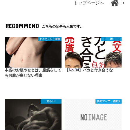
トップページへ
RECOMMEND
こちらの記事も人気です。
ダイエット・減量
本
本当のお腹やせとは。腹筋をして
【No.34】バカと付き合うな
もお腹が痩せない理由
筋トレ
筋力アップ・筋肥大