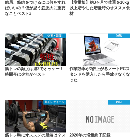
結局、筋肉をつけるには何をすれ
【増量飯】約3ヶ月で体重を10kg
ばいいの？僕が思う筋肥大に重要
以上増やした増量時のオススメ食
なことベスト3
材
休養・回復
雑記
筋トレの頻度は週2でオッケー！
作業効率が2倍上がるノートPCス
時間帯は夕方がベスト
タンドを購入したら手放せなくな
った...
筋トレアイテム
雑記
筋トレ時にオススメの服装は？ス
2020年の増量終了記録