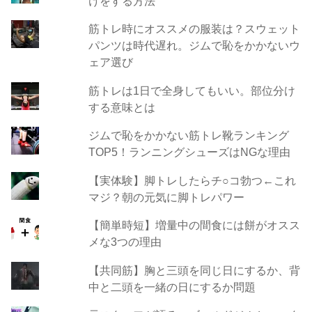
けをする方法
筋トレ時にオススメの服装は？スウェット
パンツは時代遅れ。ジムで恥をかかないウ
ェア選び
筋トレは1日で全身してもいい。部位分け
する意味とは
ジムで恥をかかない筋トレ靴ランキング
TOP5！ランニングシューズはNGな理由
【実体験】脚トレしたらチ○コ勃つ←これ
マジ？朝の元気に脚トレパワー
【簡単時短】増量中の間食には餅がオスス
メな3つの理由
【共同筋】胸と三頭を同じ日にするか、背
中と二頭を一緒の日にするか問題