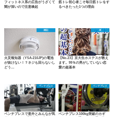
フィットネス系の広告がうざくて
筋トレ初心者こそ毎日筋トレをす
闇が深いので注意喚起
るべきたった1つの理由
雑記
本
火災報知器（YSA-210JP)の電池
【No.23】京大生ホステスが教え
が抜けない！？ネジも回らないし
ます。99％の男がしていない恋
どう…
愛の超基本
ベンチプレス
ベンチプレス
ベンチプレスで意外とみんなが気
ベンチプレス100kg突破のカギ