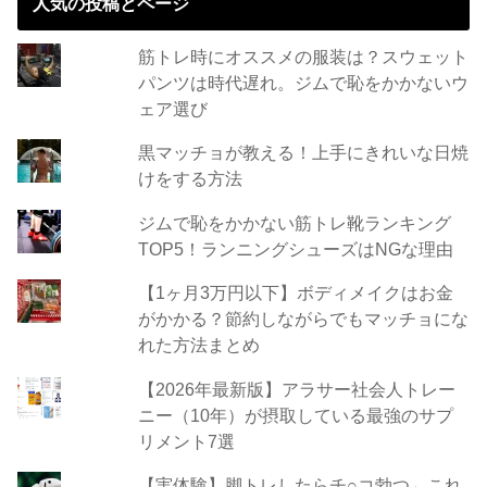
人気の投稿とページ
筋トレ時にオススメの服装は？スウェット
パンツは時代遅れ。ジムで恥をかかないウ
ェア選び
黒マッチョが教える！上手にきれいな日焼
けをする方法
ジムで恥をかかない筋トレ靴ランキング
TOP5！ランニングシューズはNGな理由
【1ヶ月3万円以下】ボディメイクはお金
がかかる？節約しながらでもマッチョにな
れた方法まとめ
【2026年最新版】アラサー社会人トレー
ニー（10年）が摂取している最強のサプ
リメント7選
【実体験】脚トレしたらチ○コ勃つ←これ