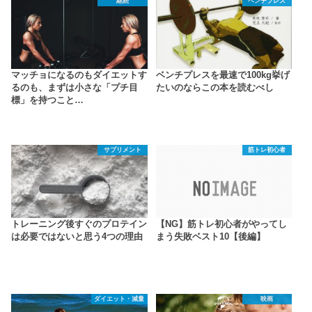
継続
ベンチプレス
マッチョになるのもダイエットす
ベンチプレスを最速で100kg挙げ
るのも、まずは小さな「プチ目
たいのならこの本を読むべし
標」を持つこと…
サプリメント
筋トレ初心者
トレーニング後すぐのプロテイン
【NG】筋トレ初心者がやってし
は必要ではないと思う4つの理由
まう失敗ベスト10【後編】
ダイエット・減量
映画