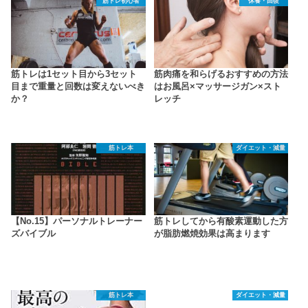
筋トレ初心者
休養・回復
筋トレは1セット目から3セット
筋肉痛を和らげるおすすめの方法
目まで重量と回数は変えないべき
はお風呂×マッサージガン×スト
か？
レッチ
筋トレ本
ダイエット・減量
【No.15】パーソナルトレーナー
筋トレしてから有酸素運動した方
ズバイブル
が脂肪燃焼効果は高まります
筋トレ本
ダイエット・減量