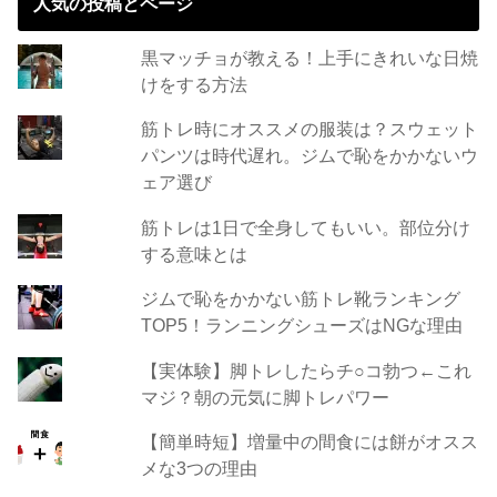
人気の投稿とページ
黒マッチョが教える！上手にきれいな日焼
けをする方法
筋トレ時にオススメの服装は？スウェット
パンツは時代遅れ。ジムで恥をかかないウ
ェア選び
筋トレは1日で全身してもいい。部位分け
する意味とは
ジムで恥をかかない筋トレ靴ランキング
TOP5！ランニングシューズはNGな理由
【実体験】脚トレしたらチ○コ勃つ←これ
マジ？朝の元気に脚トレパワー
【簡単時短】増量中の間食には餅がオスス
メな3つの理由