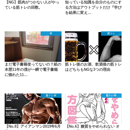
【NG】筋肉がつかない人がやっ
知っている知識を自分のものにす
ている筋トレの回数。
る方法はアウトプットだけ『学び
を結果に変え…
本
筋トレ
まだ電子書籍使ってないの？紙の
筋トレ後のお酒、飲酒後の筋トレ
本歴11年の僕が一瞬で電子書籍
はどちらもNGな3つの理由
に惚れた11…
筋トレ本
筋トレ本
【No.8】アイアンマン2019年6月
【No.6】糖質をやめられない オ