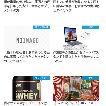
僕が重量の伸び悩み・筋肥大の停
筋トレの効果が無駄になる？筋ト
滞を打破した方法。食事とサプリ
レ前後の食事、おすすめの食べ物
メントの力
とタイミング
筋トレ初心者
雑記
【筋トレ初心者】筋肉をつけるた
作業効率が2倍上がるノートPCス
めに意識しておきたいたった2つ
タンドを購入したら手放せなくな
のこと〜超初…
った...
サプリメント
食事
僕がオススメするプロテインは
【1ヶ月3万円以下】ボディメイ