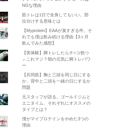
NGな理由
筋トレは1日で全身してもいい。部
位分けする意味とは
【Myprotein】EAAが臭すぎる件。そ
れでも僕は飲み続ける理由【3ヶ月
飲んでみた感想】
【実体験】脚トレしたらチ○コ勃つ
←これマジ？朝の元気に脚トレパワ
ー
【共同筋】胸と三頭を同じ日にする
か、背中と二頭を一緒の日にするか
問題
元スタッフが語る。ゴールドジムと
エニタイム、それぞれにオススメの
タイプとは？
僕がマイプロテインをやめた3つの
理由