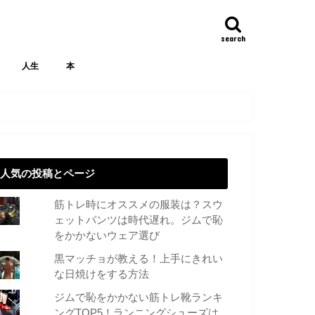
search
人生
本
人気の投稿とページ
筋トレ時にオススメの服装は？スウ
ェットパンツは時代遅れ。ジムで恥
をかかないウェア選び
黒マッチョが教える！上手にきれい
な日焼けをする方法
ジムで恥をかかない筋トレ靴ランキ
ングTOP5！ランニングシューズは