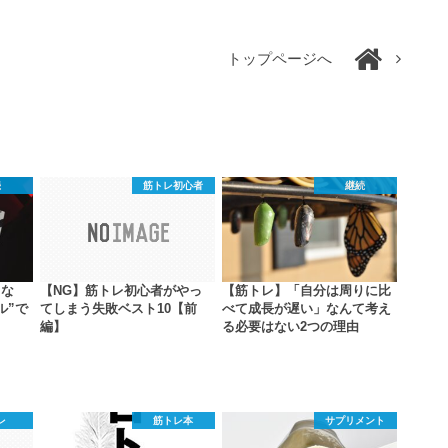
トップページへ
続
筋トレ初心者
継続
しな
【NG】筋トレ初心者がやっ
【筋トレ】「自分は周りに比
ル”で
てしまう失敗ベスト10【前
べて成長が遅い」なんて考え
編】
る必要はない2つの理由
レ
筋トレ本
サプリメント