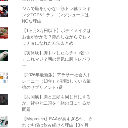
ジムで恥をかかない筋トレ靴ランキ
ングTOP5！ランニングシューズは
NGな理由
【1ヶ月3万円以下】ボディメイクは
お金がかかる？節約しながらでもマ
ッチョになれた方法まとめ
【実体験】脚トレしたらチ○コ勃つ
←これマジ？朝の元気に脚トレパワ
ー
【2026年最新版】アラサー社会人ト
レーニー（10年）が摂取している最
強のサプリメント7選
【共同筋】胸と三頭を同じ日にする
か、背中と二頭を一緒の日にするか
問題
【Myprotein】EAAが臭すぎる件。そ
れでも僕は飲み続ける理由【3ヶ月