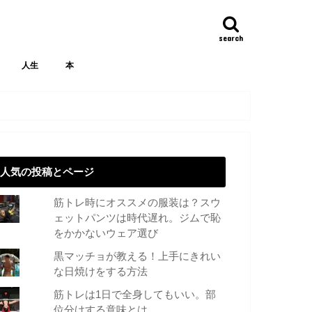
search
人生
本
人気の投稿とページ
筋トレ時にオススメの服装は？スウ
ェットパンツは時代遅れ。ジムで恥
をかかないウェア選び
黒マッチョが教える！上手にきれい
な日焼けをする方法
筋トレは1日で全身してもいい。部
位分けする意味とは