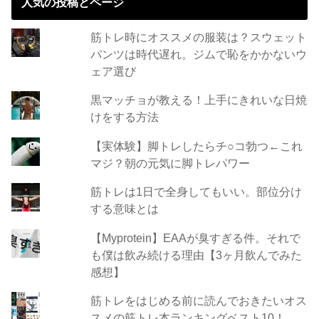
人気の投稿とページ
筋トレ時にオススメの服装は？スウェット
パンツは時代遅れ。ジムで恥をかかないウ
ェア選び
黒マッチョが教える！上手にきれいな日焼
けをする方法
【実体験】脚トレしたらチ○コ勃つ←これ
マジ？朝の元気に脚トレパワー
筋トレは1日で全身してもいい。部位分け
する意味とは
【Myprotein】EAAが臭すぎる件。それで
も僕は飲み続ける理由【3ヶ月飲んでみた
感想】
筋トレをはじめる前に読んでおきたいオス
スメの筋トレ本ランキングベスト10！