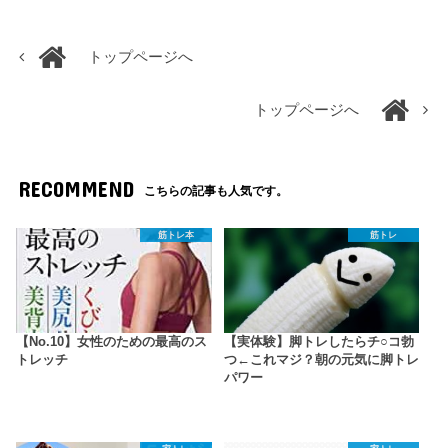
トップページへ
トップページへ
RECOMMEND
こちらの記事も人気です。
筋トレ本
筋トレ
【No.10】女性のための最高のス
【実体験】脚トレしたらチ○コ勃
トレッチ
つ←これマジ？朝の元気に脚トレ
パワー