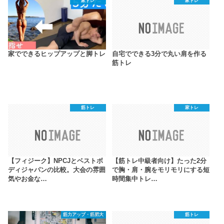
家トレ
家トレ
家でできるヒップアップと脚トレ
自宅でできる3分で丸い肩を作る
筋トレ
筋トレ
家トレ
【フィジーク】NPCJとベストボ
【筋トレ中級者向け】たった2分
ディジャパンの比較。大会の雰囲
で胸・肩・腕をモリモリにする短
気やお金な…
時間集中トレ…
筋力アップ・筋肥大
筋トレ