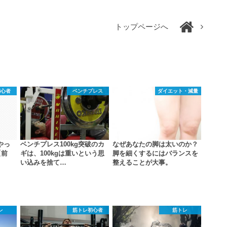
トップページへ
初心者
ベンチプレス
ダイエット・減量
やっ
ベンチプレス100kg突破のカ
なぜあなたの脚は太いのか？
【前
ギは、100kgは重いという思
脚を細くするにはバランスを
い込みを捨て…
整えることが大事。
レ
筋トレ初心者
筋トレ