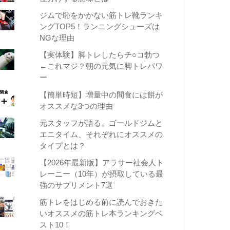
ジムで恥をかかない筋トレ靴ランキ
ングTOP5！ランニングシューズは
NGな理由
【実体験】脚トレしたらチ○コ勃つ
←これマジ？朝の元気に脚トレパワ
ー
【簡単時短】増量中の間食には餅が
オススメな3つの理由
元スタッフが語る。ゴールドジムと
エニタイム、それぞれにオススメの
タイプとは？
【2026年最新版】アラサー社会人ト
レーニー（10年）が摂取している最
強のサプリメント7選
筋トレをはじめる前に読んでおきた
いオススメの筋トレ本ランキングベ
スト10！