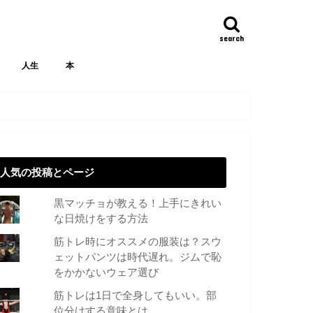
search
人生
本
人気の投稿とページ
黒マッチョが教える！上手にきれい
な日焼けをする方法
筋トレ時にオススメの服装は？スウ
ェットパンツは時代遅れ。ジムで恥
をかかないウェア選び
筋トレは1日で全身してもいい。部
位分けする意味とは