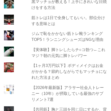
黒マッチョが教える！上手にきれいな日焼
けをする方法
筋トレは1日で全身してもいい。部位分け
する意味とは
ジムで恥をかかない筋トレ靴ランキング
TOP5！ランニングシューズはNGな理由
【実体験】脚トレしたらチ○コ勃つ←これ
マジ？朝の元気に脚トレパワー
【1ヶ月3万円以下】ボディメイクはお金
がかかる？節約しながらでもマッチョにな
れた方法まとめ
【2026年最新版】アラサー社会人トレー
ニー（10年）が摂取している最強のサプ
リメント7選
【共同筋】胸と三頭を同じ日にするか、背