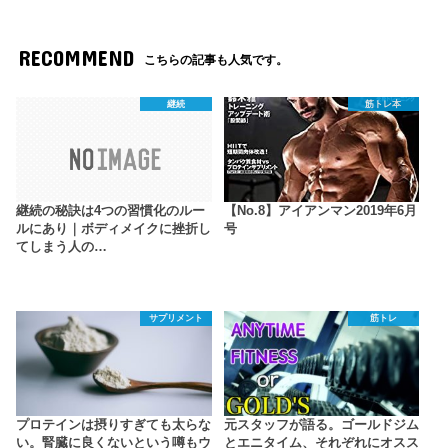
RECOMMEND
こちらの記事も人気です。
継続
筋トレ本
継続の秘訣は4つの習慣化のルー
【No.8】アイアンマン2019年6月
ルにあり｜ボディメイクに挫折し
号
てしまう人の…
サプリメント
筋トレ
プロテインは摂りすぎても太らな
元スタッフが語る。ゴールドジム
い。腎臓に良くないという噂もウ
とエニタイム、それぞれにオスス