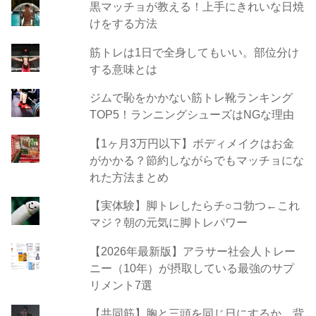
黒マッチョが教える！上手にきれいな日焼
けをする方法
筋トレは1日で全身してもいい。部位分け
する意味とは
ジムで恥をかかない筋トレ靴ランキング
TOP5！ランニングシューズはNGな理由
【1ヶ月3万円以下】ボディメイクはお金
がかかる？節約しながらでもマッチョにな
れた方法まとめ
【実体験】脚トレしたらチ○コ勃つ←これ
マジ？朝の元気に脚トレパワー
【2026年最新版】アラサー社会人トレー
ニー（10年）が摂取している最強のサプ
リメント7選
【共同筋】胸と三頭を同じ日にするか、背