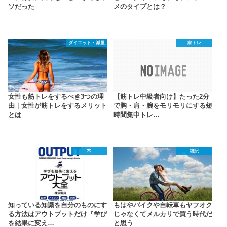
ソだった
メのタイプとは？
ダイエット・減量
家トレ
女性も筋トレをするべき3つの理
【筋トレ中級者向け】たった2分
由｜女性が筋トレをするメリット
で胸・肩・腕をモリモリにする短
とは
時間集中トレ…
本
雑記
知っている知識を自分のものにす
もはやバイクや自転車もヤフオク
る方法はアウトプットだけ『学び
じゃなくてメルカリで買う時代だ
を結果に変え…
と思う